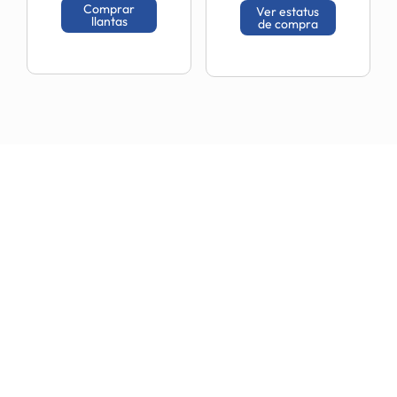
tu compra
Comprar
Ver estatus
llantas
de compra